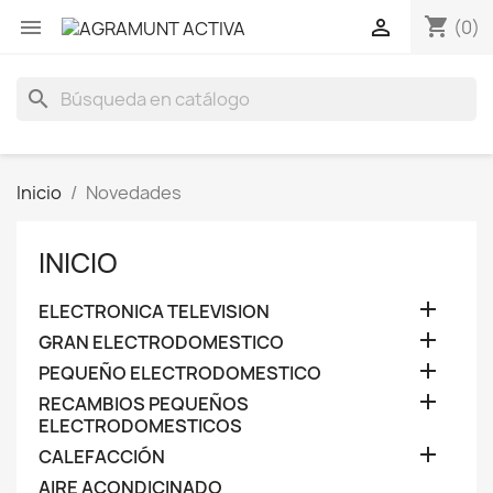
shopping_cart


(0)
search
Inicio
Novedades
INICIO

ELECTRONICA TELEVISION

GRAN ELECTRODOMESTICO

PEQUEÑO ELECTRODOMESTICO

RECAMBIOS PEQUEÑOS
ELECTRODOMESTICOS

CALEFACCIÓN
AIRE ACONDICINADO