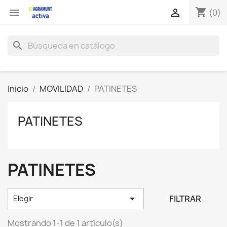
shopping_cart


(0)
search
Inicio
MOVILIDAD
PATINETES
PATINETES
PATINETES

FILTRAR
Elegir
Mostrando 1-1 de 1 artículo(s)