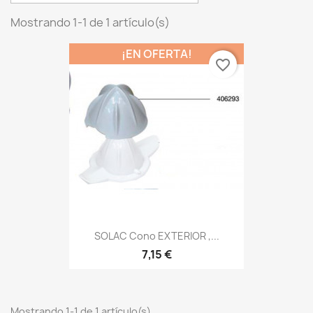
Mostrando 1-1 de 1 artículo(s)
¡EN OFERTA!
favorite_border
SOLAC Cono EXTERIOR ,...
7,15 €
Mostrando 1-1 de 1 artículo(s)