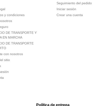
Seguimiento del pedido
egal
Iniciar sesión
os y condiciones
Crear una cuenta
nosotros
eguro
CIO DE TRANSPORTE Y
A EN MARCHA
CIO DE TRANSPORTE
ITO
te con nosotros
l sitio
s
 sesión
nta
Política de entrega