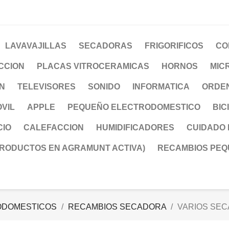
LAVAVAJILLAS
SECADORAS
FRIGORIFICOS
CO
CCION
PLACAS VITROCERAMICAS
HORNOS
MIC
ON
TELEVISORES
SONIDO
INFORMATICA
ORDE
VIL
APPLE
PEQUEÑO ELECTRODOMESTICO
BIC
CIO
CALEFACCION
HUMIDIFICADORES
CUIDADO
PRODUCTOS EN AGRAMUNT ACTIVA)
RECAMBIOS PEQ
ODOMESTICOS
RECAMBIOS SECADORA
VARIOS SE