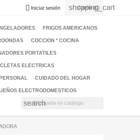
shopping_cart

Carrito
(0)
Iniciar sesión
NGELADORES
FRIGOS AMERICANOS
ROONDAS
COCCION * COCINA
NADORES PORTATILES
ICLETAS ELECTRICAS
 PERSONAL
CUIDADO DEL HOGAR
UEÑOS ELECTRODOMESTICOS
search
CADORA