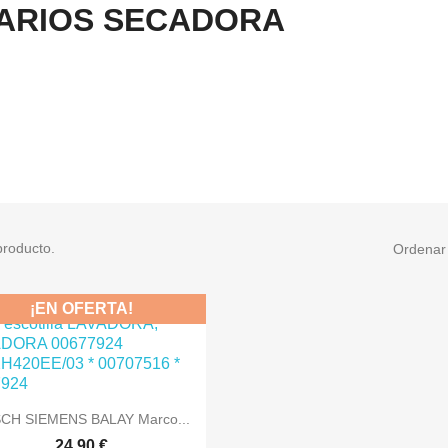
ARIOS SECADORA
producto.
Ordenar 
¡EN OFERTA!

Vista rápida
CH SIEMENS BALAY Marco...
24,90 €