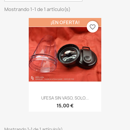
Mostrando 1-1 de 1 artículo(s)
¡EN OFERTA!
favorite_border
UFESA SIN VASO, SOLO...
15,00 €
Mostrando 1-1 de 1 artículo(s)