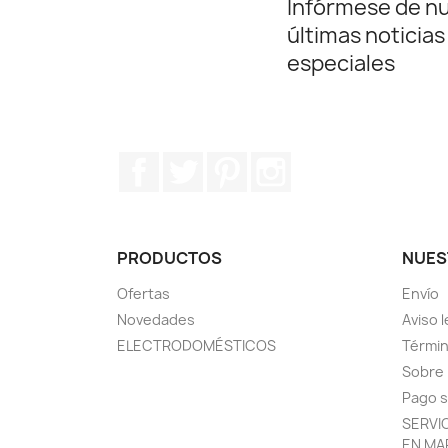
Infórmese de n
últimas noticias
especiales
Facebook
Twitter
Pinterest
Instagram
PRODUCTOS
NUES
Ofertas
Envío
Novedades
Aviso l
ELECTRODOMÉSTICOS
Términ
Sobre
Pago 
SERVI
EN MA