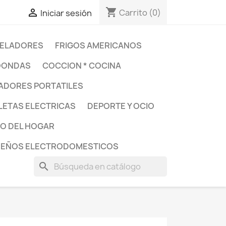
shopping_cart

Carrito
(0)
Iniciar sesión
ELADORES
FRIGOS AMERICANOS
OONDAS
COCCION * COCINA
DORES PORTATILES
LETAS ELECTRICAS
DEPORTE Y OCIO
O DEL HOGAR
UEÑOS ELECTRODOMESTICOS
search