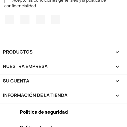
Acepto las condiciones generales y la política de
confidencialidad
Facebook
Twitter
Pinterest
Instagram
PRODUCTOS

NUESTRA EMPRESA

SU CUENTA

INFORMACIÓN DE LA TIENDA
keyboard_arrow_down
Política de seguridad