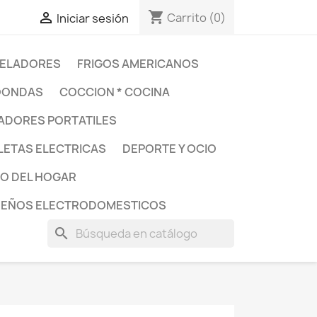
shopping_cart

Carrito
(0)
Iniciar sesión
ELADORES
FRIGOS AMERICANOS
OONDAS
COCCION * COCINA
DORES PORTATILES
LETAS ELECTRICAS
DEPORTE Y OCIO
O DEL HOGAR
UEÑOS ELECTRODOMESTICOS
search