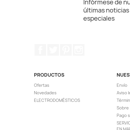
Infórmese de n
últimas noticias
especiales
Facebook
Twitter
Pinterest
Instagram
PRODUCTOS
NUES
Ofertas
Envío
Novedades
Aviso l
ELECTRODOMÉSTICOS
Términ
Sobre
Pago 
SERVI
EN MA