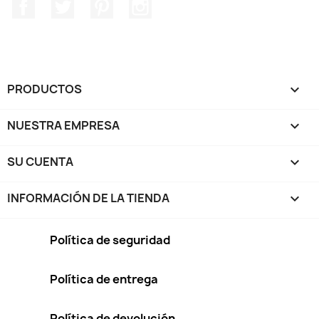
Facebook
Twitter
Pinterest
Instagram
PRODUCTOS

NUESTRA EMPRESA

SU CUENTA

INFORMACIÓN DE LA TIENDA
keyboard_arrow_down
Política de seguridad
Política de entrega
Política de devolución