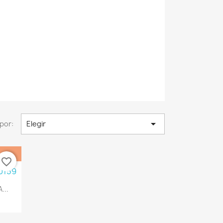

por:
Elegir
favorite_border
...