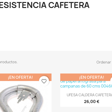
ESISTENCIA CAFETERA
productos.
Ordenar 
¡EN OFERTA!
¡EN OFERTA!
favorite_border
Vista rápida

UFESA CALDERA CAFETERA
26,00 €