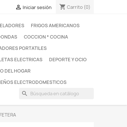
shopping_cart

Carrito
(0)
Iniciar sesión
ELADORES
FRIGOS AMERICANOS
OONDAS
COCCION * COCINA
DORES PORTATILES
LETAS ELECTRICAS
DEPORTE Y OCIO
O DEL HOGAR
UEÑOS ELECTRODOMESTICOS
search
AFETERA