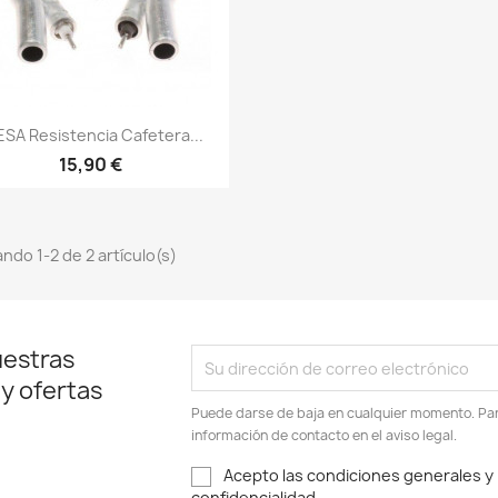
Vista rápida

ESA Resistencia Cafetera...
15,90 €
ndo 1-2 de 2 artículo(s)
uestras
 y ofertas
Puede darse de baja en cualquier momento. Para
información de contacto en el aviso legal.
Acepto las condiciones generales y l
confidencialidad