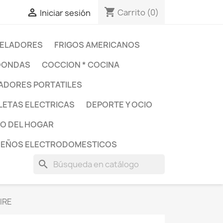
shopping_cart

Carrito
(0)
Iniciar sesión
ELADORES
FRIGOS AMERICANOS
OONDAS
COCCION * COCINA
DORES PORTATILES
LETAS ELECTRICAS
DEPORTE Y OCIO
O DEL HOGAR
UEÑOS ELECTRODOMESTICOS
search
IRE