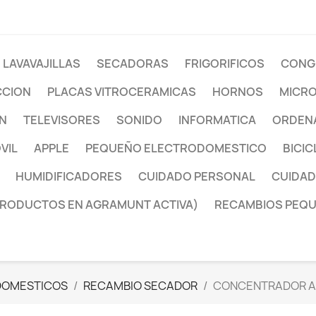
LAVAVAJILLAS
SECADORAS
FRIGORIFICOS
CONG
CCION
PLACAS VITROCERAMICAS
HORNOS
MICR
ON
TELEVISORES
SONIDO
INFORMATICA
ORDENA
VIL
APPLE
PEQUEÑO ELECTRODOMESTICO
BICIC
HUMIDIFICADORES
CUIDADO PERSONAL
CUIDAD
PRODUCTOS EN AGRAMUNT ACTIVA)
RECAMBIOS PEQ
DOMESTICOS
RECAMBIO SECADOR
CONCENTRADOR A