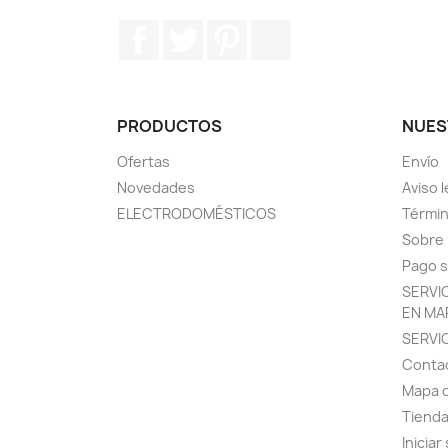
Facebook
Twitter
Pinterest
Instagram
PRODUCTOS
NUES
Ofertas
Envío
Novedades
Aviso l
ELECTRODOMÉSTICOS
Términ
Sobre
Pago 
SERVI
EN MA
SERVI
Conta
Mapa d
Tiend
Iniciar