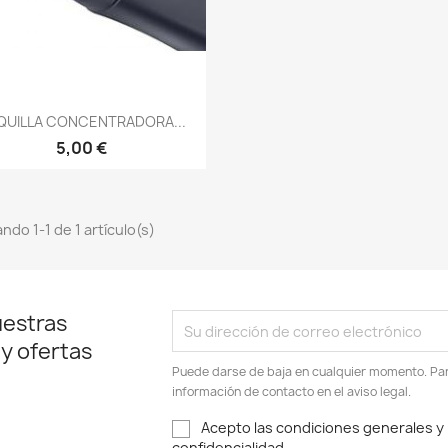
Vista rápida

QUILLA CONCENTRADORA...
5,00 €
ndo 1-1 de 1 artículo(s)
uestras
 y ofertas
Puede darse de baja en cualquier momento. Para
información de contacto en el aviso legal.
Acepto las condiciones generales y l
confidencialidad