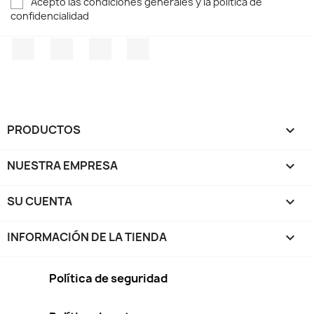
Acepto las condiciones generales y la política de
confidencialidad
Facebook
Twitter
Pinterest
Instagram
PRODUCTOS

NUESTRA EMPRESA

SU CUENTA

INFORMACIÓN DE LA TIENDA
keyboard_arrow_down
Política de seguridad