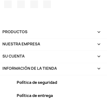
Facebook
Twitter
Pinterest
Instagram
PRODUCTOS

NUESTRA EMPRESA

SU CUENTA

INFORMACIÓN DE LA TIENDA
keyboard_arrow_down
Política de seguridad
Política de entrega