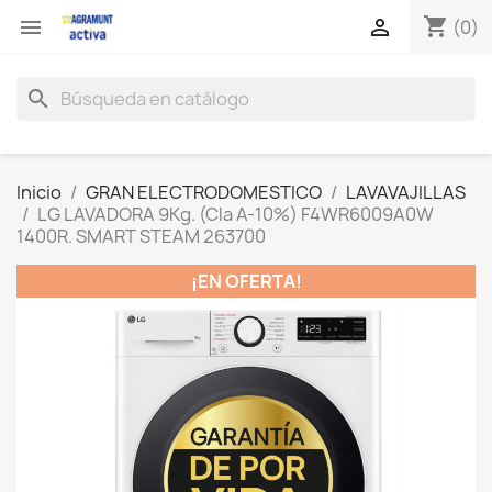
shopping_cart


(0)
search
Inicio
GRAN ELECTRODOMESTICO
LAVAVAJILLAS
LG LAVADORA 9Kg. (Cla A-10%) F4WR6009A0W
1400R. SMART STEAM 263700
¡EN OFERTA!