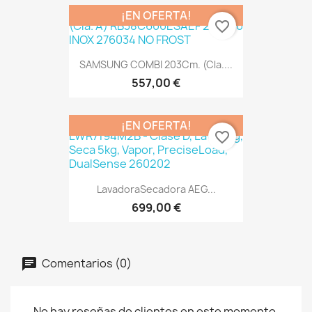
¡EN OFERTA!
favorite_border
SAMSUNG COMBI 203Cm. (Cla....
557,00 €
¡EN OFERTA!
favorite_border
LavadoraSecadora AEG...
699,00 €
Comentarios (0)
No hay reseñas de clientes en este momento.