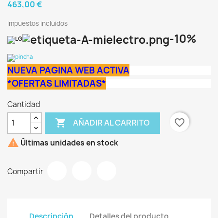
463,00 €
Impuestos incluidos
-10%
NUEVA PAGINA WEB ACTIVA
*OFERTAS LIMITADAS*
Cantidad

favorite_border
AÑADIR AL CARRITO

Últimas unidades en stock
Compartir
Descripción
Detalles del producto