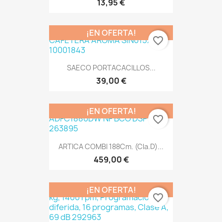
13,95 €
¡EN OFERTA!
favorite_border
SAECO PORTACACILLOS...
39,00 €
¡EN OFERTA!
favorite_border
ARTICA COMBI 188Cm. (Cla.D)...
459,00 €
¡EN OFERTA!
favorite_border