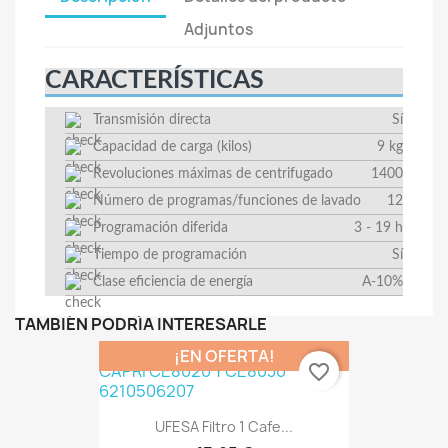
Adjuntos
CARACTERÍSTICAS
Transmisión directa
Sí
Capacidad de carga (kilos)
9 kg
Revoluciones máximas de centrifugado
1400
Número de programas/funciones de lavado
12
Programación diferida
3 - 19 h
Tiempo de programación
Sí
Clase eficiencia de energía
A-10%
TAMBIÉN PODRÍA INTERESARLE
¡EN OFERTA!
favorite_border
UFESA Filtro 1 Cafe...