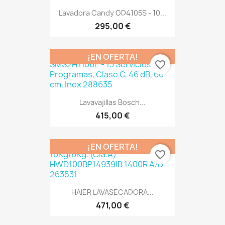
Lavadora Candy GD4105S - 10...
295,00 €
¡EN OFERTA!
favorite_border
Lavavajillas Bosch...
415,00 €
¡EN OFERTA!
favorite_border
HAIER LAVASECADORA...
471,00 €