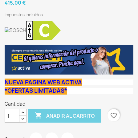
415,00 €
Impuestos incluidos
NUEVA PAGINA WEB ACTIVA
*OFERTAS LIMITADAS*
Cantidad

favorite_border
AÑADIR AL CARRITO