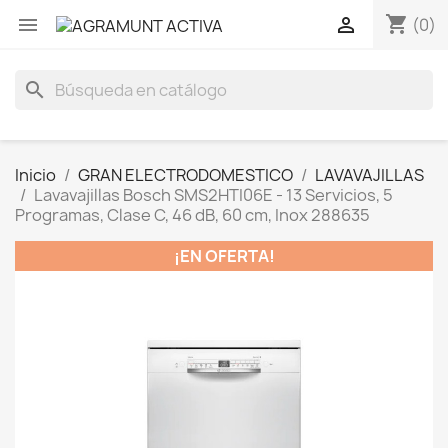
shopping_cart


(0)
search
Inicio
GRAN ELECTRODOMESTICO
LAVAVAJILLAS
Lavavajillas Bosch SMS2HTI06E - 13 Servicios, 5
Programas, Clase C, 46 dB, 60 cm, Inox 288635
¡EN OFERTA!