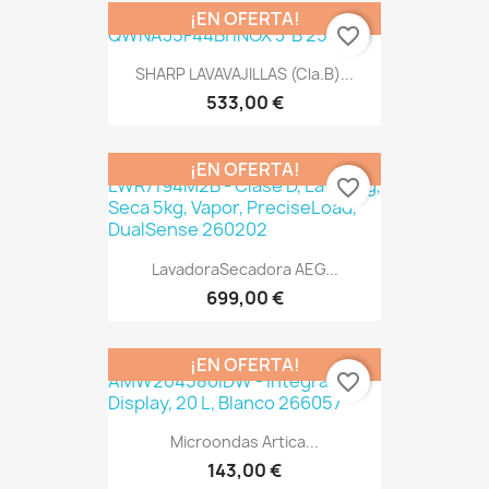
¡EN OFERTA!
favorite_border
SHARP LAVAVAJILLAS (Cla.B)...
533,00 €
¡EN OFERTA!
favorite_border
LavadoraSecadora AEG...
699,00 €
¡EN OFERTA!
favorite_border
Microondas Artica...
143,00 €