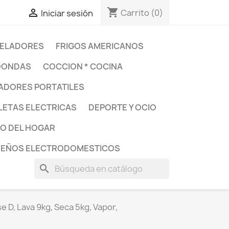
shopping_cart

Carrito
(0)
Iniciar sesión
ELADORES
FRIGOS AMERICANOS
OONDAS
COCCION * COCINA
DORES PORTATILES
LETAS ELECTRICAS
DEPORTE Y OCIO
O DEL HOGAR
UEÑOS ELECTRODOMESTICOS
search
D, Lava 9kg, Seca 5kg, Vapor,