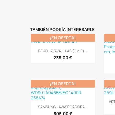
TAMBIÉN PODRÍA INTERESARLE
¡EN OFERTA!
Vista rápida

BEKO LAVAVAJILLAS (Cla.E)...
235,00 €
¡EN OFERTA!
ART
Vista rápida

SAMSUNG LAVASECADORA...
505,00 €