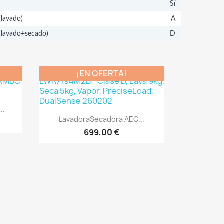
Sí
(lavado)
A
 (lavado+secado)
D
¡EN OFERTA!
..
Vista rápida

LavadoraSecadora AEG...
699,00 €