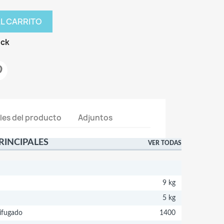
AL CARRITO
ock
les del producto
Adjuntos
RINCIPALES
VER TODAS
9 kg
5 kg
ifugado
1400