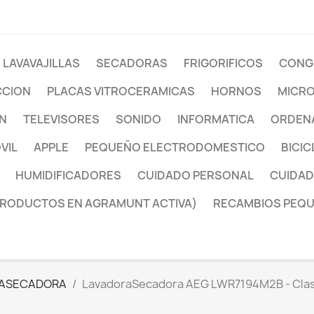
LAVAVAJILLAS
SECADORAS
FRIGORIFICOS
CONG
CCION
PLACAS VITROCERAMICAS
HORNOS
MICR
ON
TELEVISORES
SONIDO
INFORMATICA
ORDENA
VIL
APPLE
PEQUEÑO ELECTRODOMESTICO
BICIC
HUMIDIFICADORES
CUIDADO PERSONAL
CUIDAD
PRODUCTOS EN AGRAMUNT ACTIVA)
RECAMBIOS PEQ
VASECADORA
LavadoraSecadora AEG LWR7194M2B - Clase 