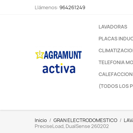
Llámenos:
964261249
LAVADORAS
PLACAS INDU
CLIMATIZACI
TELEFONIA MO
CALEFACCION
(TODOS LOS 
Inicio
GRAN ELECTRODOMESTICO
LA
PreciseLoad, DualSense 260202