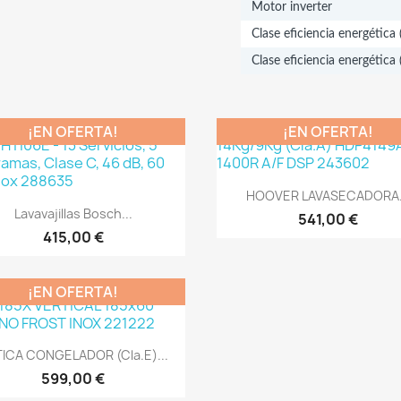
Motor inverter
Clase eficiencia energética 
Clase eficiencia energética
¡EN OFERTA!
¡EN OFERTA!
Vista rápida

HOOVER LAVASECADORA.
Vista rápida

Lavavajillas Bosch...
541,00 €
415,00 €
¡EN OFERTA!
Vista rápida

ICA CONGELADOR (Cla.E)...
599,00 €