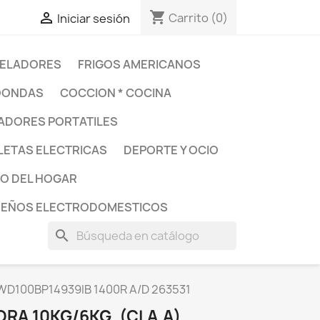
shopping_cart

Carrito
(0)
Iniciar sesión
ELADORES
FRIGOS AMERICANOS
OONDAS
COCCION * COCINA
DORES PORTATILES
LETAS ELECTRICAS
DEPORTE Y OCIO
O DEL HOGAR
UEÑOS ELECTRODOMESTICOS
search
WD100BP14939IB 1400R A/D 263531
RA 10KG/6KG. (CLA.A)