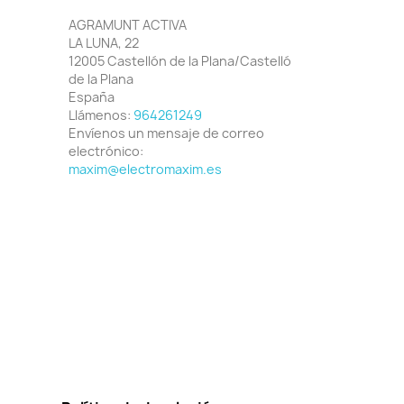
AGRAMUNT ACTIVA
LA LUNA, 22
12005 Castellón de la Plana/Castelló
de la Plana
España
Llámenos:
964261249
Envíenos un mensaje de correo
electrónico:
maxim@electromaxim.es