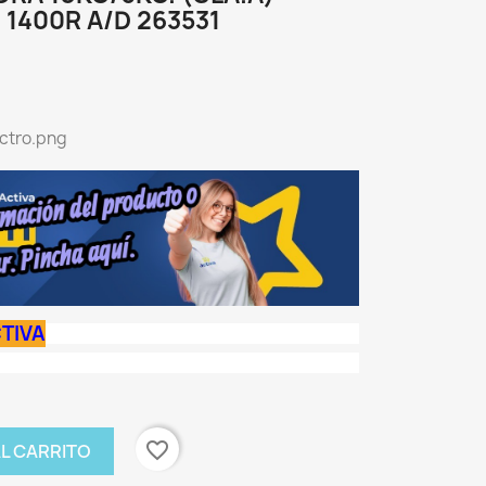
1400R A/D 263531
TIVA
favorite_border
AL CARRITO