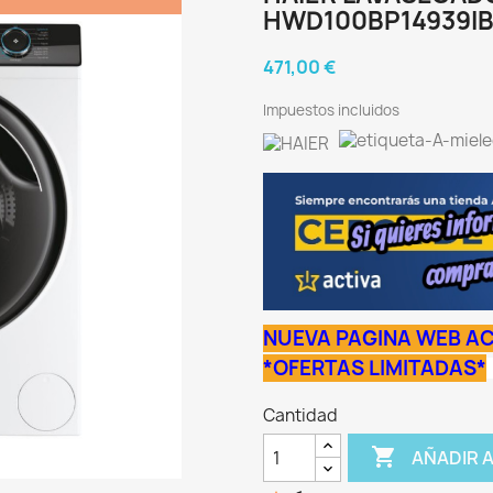
HWD100BP14939IB 
471,00 €
Impuestos incluidos
NUEVA PAGINA WEB AC
*OFERTAS LIMITADAS*
Cantidad

AÑADIR 