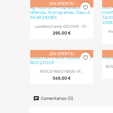
¡EN OFERTA!
favorite_border
Vista rápida

Lavadora Candy GD4105S - 10...
Ho
295,00 €
¡EN OFERTA!
favorite_border
BOS
Vista rápida

ARTICA FRIGO.1'85Mtr 1P....
549,00 €
Comentarios (0)