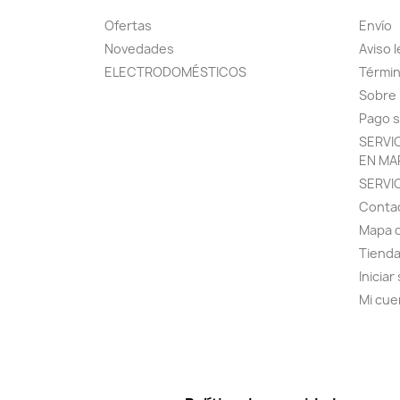
Ofertas
Envío
Novedades
Aviso l
ELECTRODOMÉSTICOS
Términ
Sobre
Pago 
SERVI
EN MA
SERVI
Conta
Mapa d
Tiend
Iniciar
Mi cue