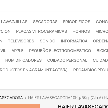
LAVAVAJILLAS
SECADORAS
FRIGORIFICOS
CONG
CCION
PLACAS VITROCERAMICAS
HORNOS
MICR
ON
TELEVISORES
SONIDO
INFORMATICA
ORDENA
VIL
APPLE
PEQUEÑO ELECTRODOMESTICO
BICIC
HUMIDIFICADORES
CUIDADO PERSONAL
CUIDAD
PRODUCTOS EN AGRAMUNT ACTIVA)
RECAMBIOS PEQ
VASECADORA
HAIER LAVASECADORA 10Kg/6Kg. (Cla.A) H
HAIER LAVASECADO