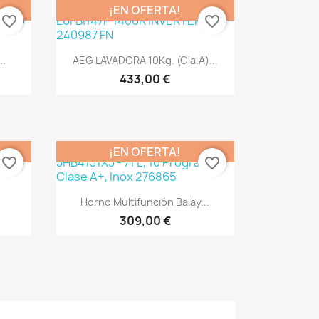
¡EN OFERTA!
favorite_border
favorite_border
Vista rápida

..
AEG LAVADORA 10Kg. (Cla.A)...
433,00 €
¡EN OFERTA!
favorite_border
favorite_border
Vista rápida

Horno Multifunción Balay...
309,00 €