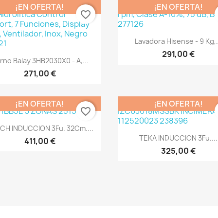
¡EN OFERTA!
¡EN OFERTA!
favorite_border
Vista rápida

Lavadora Hisense - 9 Kg,.
291,00 €
Vista rápida

rno Balay 3HB2030X0 - A,...
271,00 €
¡EN OFERTA!
¡EN OFERTA!
favorite_border
Vista rápida

CH INDUCCION 3Fu. 32Cm....
Vista rápida

TEKA INDUCCION 3Fu....
411,00 €
325,00 €