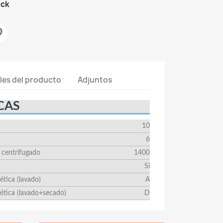
ock
les del producto
Adjuntos
CAS
10
6
 centrifugado
1400
Sí
ética (lavado)
A
gética (lavado+secado)
D