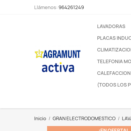
Llámenos:
964261249
LAVADORAS
PLACAS INDU
CLIMATIZACI
TELEFONIA MO
CALEFACCION
(TODOS LOS 
Inicio
GRAN ELECTRODOMESTICO
LA
¡EN OFERTA!