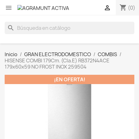
shopping_cart


(0)
search
Inicio
GRAN ELECTRODOMESTICO
COMBIS
HISENSE COMBI 179Cm. (Cla.E) RB372N4ACE
179x60x59 NO FROST INOX 259504
¡EN OFERTA!