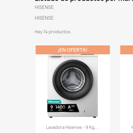
HISENSE
HISENSE
Hay 14 productos.
¡EN OFERTA!
Vista rápida

Lavadora Hisense - 9 Kg,...