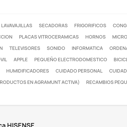
LAVAVAJILLAS
SECADORAS
FRIGORIFICOS
CONG
CCION
PLACAS VITROCERAMICAS
HORNOS
MICR
ON
TELEVISORES
SONIDO
INFORMATICA
ORDENA
VIL
APPLE
PEQUEÑO ELECTRODOMESTICO
BICIC
HUMIDIFICADORES
CUIDADO PERSONAL
CUIDAD
PRODUCTOS EN AGRAMUNT ACTIVA)
RECAMBIOS PEQ
rca HISENSE