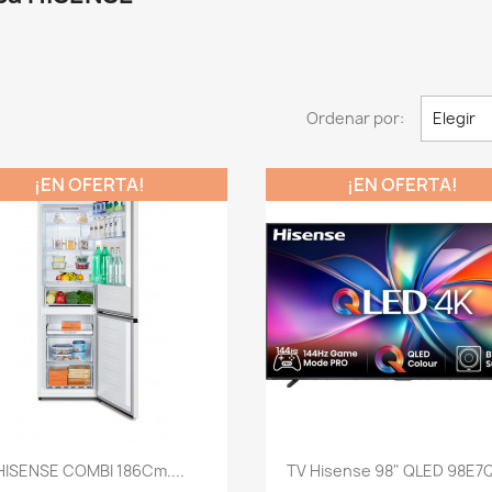
Ordenar por:
Elegir
¡EN OFERTA!
¡EN OFERTA!
Vista rápida
Vista rápida


HISENSE COMBI 186Cm....
TV Hisense 98" QLED 98E7Q 