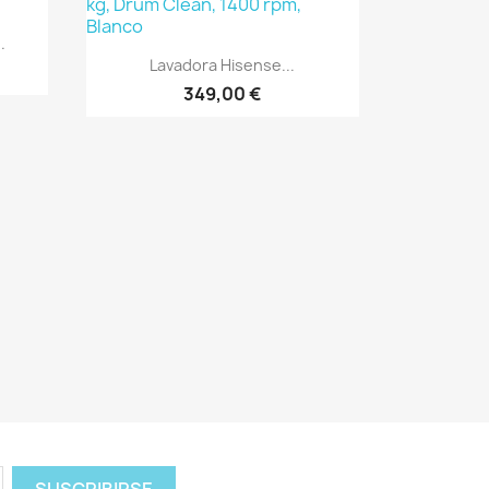
.
Vista rápida

Lavadora Hisense...
349,00 €