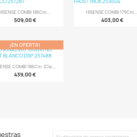
Vista rápida
Vista rápida


HISENSE COMBI 186Cm....
HISENSE COMBI 179Cm...
509,00 €
403,00 €
¡EN OFERTA!
Vista rápida

ENSE COMBI 186Cm. (Cla....
439,00 €
uestras