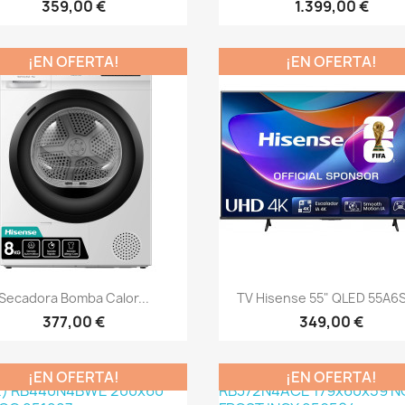
359,00 €
1.399,00 €
¡EN OFERTA!
¡EN OFERTA!
Vista rápida
Vista rápida


Secadora Bomba Calor...
TV Hisense 55" QLED 55A6S 
377,00 €
349,00 €
¡EN OFERTA!
¡EN OFERTA!