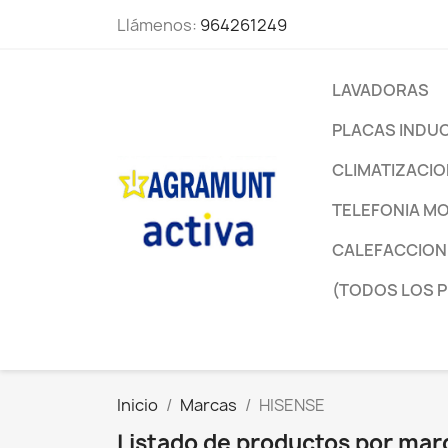
Llámenos:
964261249
LAVADORAS
PLACAS INDU
CLIMATIZACI
TELEFONIA MO
CALEFACCION
(TODOS LOS 
Inicio
Marcas
HISENSE
Listado de productos por ma