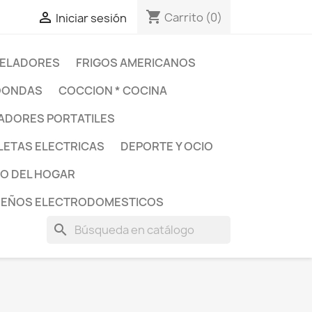
shopping_cart

Carrito
(0)
Iniciar sesión
ELADORES
FRIGOS AMERICANOS
OONDAS
COCCION * COCINA
DORES PORTATILES
LETAS ELECTRICAS
DEPORTE Y OCIO
O DEL HOGAR
UEÑOS ELECTRODOMESTICOS
search