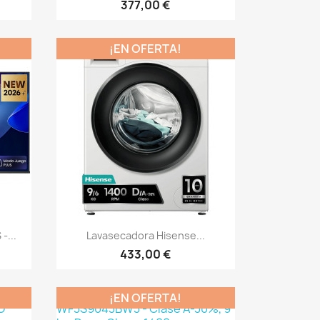
377,00 €
¡EN OFERTA!
Vista rápida

-...
Lavasecadora Hisense...
433,00 €
¡EN OFERTA!