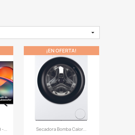

¡EN OFERTA!
Vista rápida

-...
Secadora Bomba Calor...