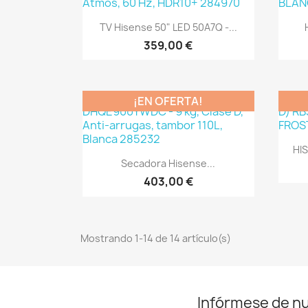
Vista rápida

TV Hisense 50" LED 50A7Q -...
359,00 €
¡EN OFERTA!
HIS
Vista rápida

Secadora Hisense...
403,00 €
Mostrando 1-14 de 14 artículo(s)
Infórmese de n