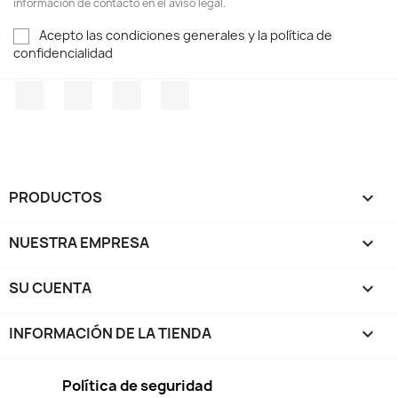
información de contacto en el aviso legal.
Acepto las condiciones generales y la política de
confidencialidad
Facebook
Twitter
Pinterest
Instagram
PRODUCTOS

NUESTRA EMPRESA

SU CUENTA

INFORMACIÓN DE LA TIENDA
keyboard_arrow_down
Política de seguridad