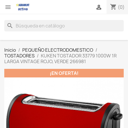
shopping_cart


(0)
search
Inicio
PEQUEÑO ELECTRODOMESTICO
TOSTADORES
KUKEN TOSTADOR 33779 1000W 1R
LARGA VINTAGE ROJO, VERDE 266981
¡EN OFERTA!