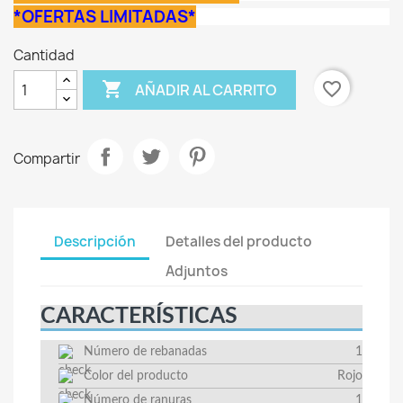
*OFERTAS LIMITADAS*
Cantidad

favorite_border
AÑADIR AL CARRITO
Compartir
Descripción
Detalles del producto
Adjuntos
CARACTERÍSTICAS
Número de rebanadas
1
Color del producto
Rojo
Número de ranuras
1