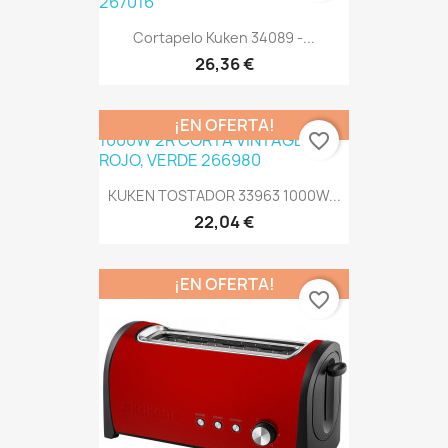
Cortapelo Kuken 34089 -...
26,36 €
¡EN OFERTA!
favorite_border
KUKEN TOSTADOR 33963 1000W...
22,04 €
¡EN OFERTA!
favorite_border