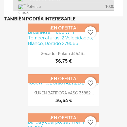
Potencia
1000
TAMBIÉN PODRÍA INTERESARLE
¡EN OFERTA!
favorite_border
Secador Kuken 34436...
36,75 €
¡EN OFERTA!
favorite_border
KUKEN BATIDORA VASO 33882...
36,64 €
¡EN OFERTA!
favorite_border