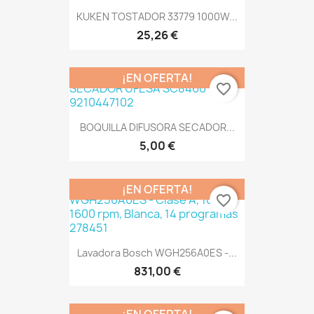
KUKEN TOSTADOR 33779 1000W...
25,26 €
¡EN OFERTA!
favorite_border
BOQUILLA DIFUSORA SECADOR...
5,00 €
¡EN OFERTA!
favorite_border
Lavadora Bosch WGH256A0ES -...
831,00 €