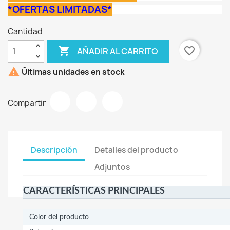
*OFERTAS LIMITADAS*
Cantidad

favorite_border
AÑADIR AL CARRITO

Últimas unidades en stock
Compartir
Descripción
Detalles del producto
Adjuntos
CARACTERÍSTICAS PRINCIPALES
Color del producto