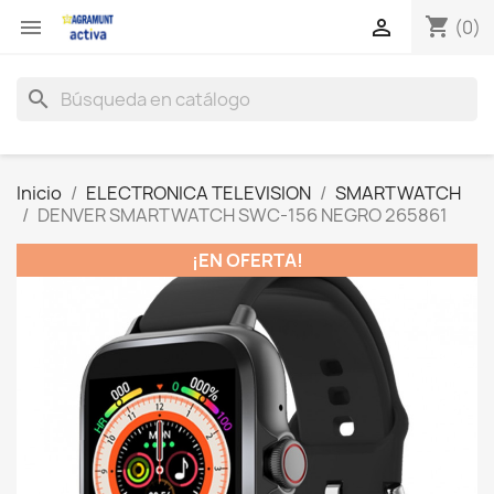
shopping_cart


(0)
search
Inicio
ELECTRONICA TELEVISION
SMARTWATCH
DENVER SMARTWATCH SWC-156 NEGRO 265861
¡EN OFERTA!