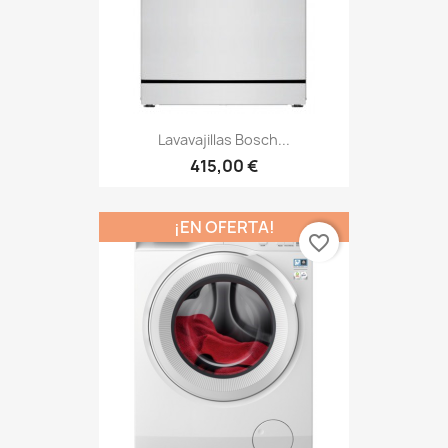
Lavavajillas Bosch...
415,00 €
¡EN OFERTA!
favorite_border