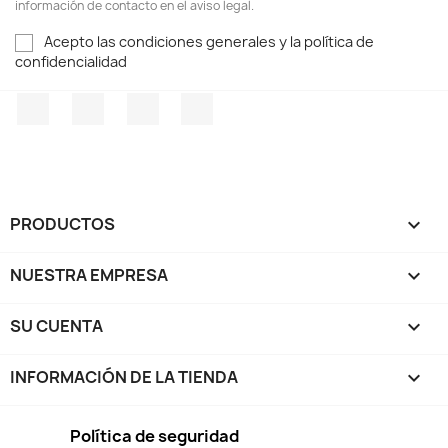
información de contacto en el aviso legal.
Acepto las condiciones generales y la política de
confidencialidad
Facebook
Twitter
Pinterest
Instagram
PRODUCTOS

NUESTRA EMPRESA

SU CUENTA

INFORMACIÓN DE LA TIENDA
keyboard_arrow_down
Política de seguridad