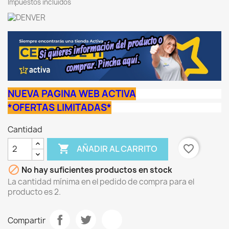
Impuestos incluidos
NUEVA PAGINA WEB ACTIVA
*OFERTAS LIMITADAS*
Cantidad

favorite_border
AÑADIR AL CARRITO

No hay suficientes productos en stock
La cantidad mínima en el pedido de compra para el
producto es 2.
Compartir