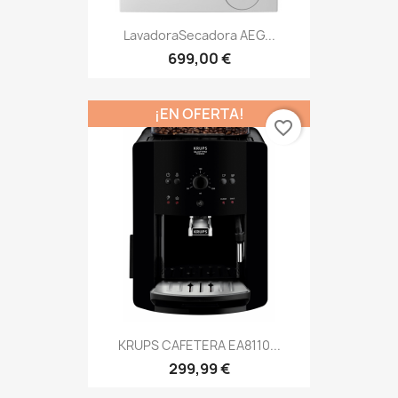
LavadoraSecadora AEG...
699,00 €
¡EN OFERTA!
favorite_border
KRUPS CAFETERA EA8110...
299,99 €