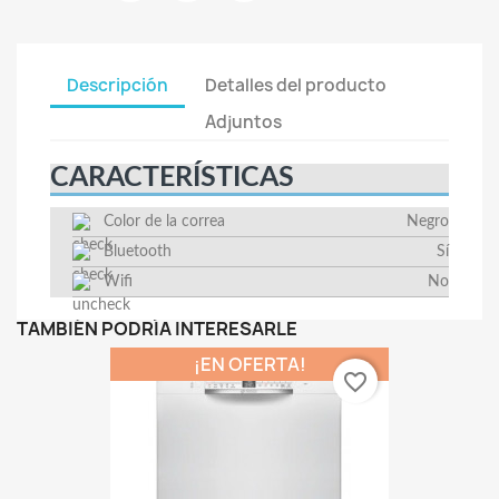
Descripción
Detalles del producto
Adjuntos
CARACTERÍSTICAS
Color de la correa
Negro
Bluetooth
Sí
Wifi
No
TAMBIÉN PODRÍA INTERESARLE
¡EN OFERTA!
favorite_border