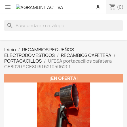
shopping_cart


(0)
search
Inicio
RECAMBIOS PEQUEÑOS
ELECTRODOMESTICOS
RECAMBIOS CAFETERA
PORTACACILLOS
UFESA portacacillos cafetera
CE8020 Y CE8030 6210506201
¡EN OFERTA!