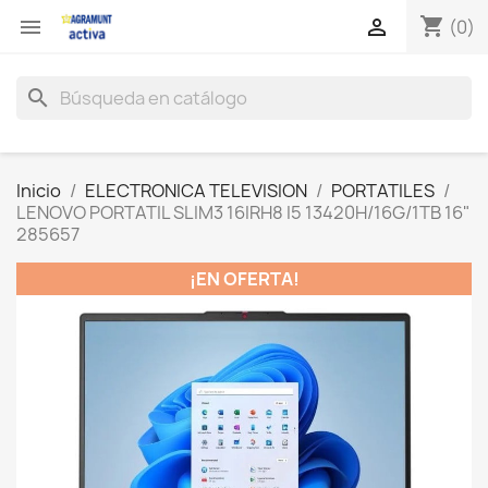
shopping_cart


(0)
search
Inicio
ELECTRONICA TELEVISION
PORTATILES
LENOVO PORTATIL SLIM3 16IRH8 I5 13420H/16G/1TB 16"
285657
¡EN OFERTA!