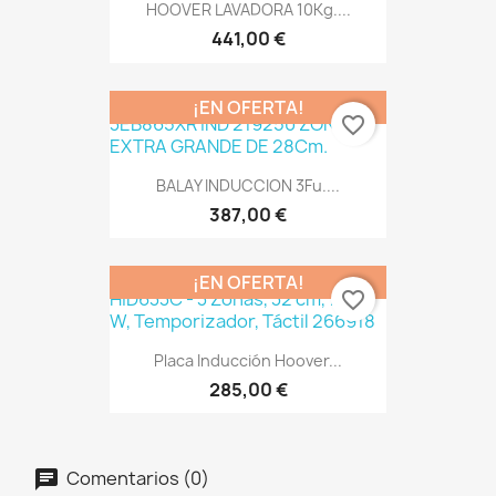
HOOVER LAVADORA 10Kg....
441,00 €
¡EN OFERTA!
favorite_border
BALAY INDUCCION 3Fu....
387,00 €
¡EN OFERTA!
favorite_border
Placa Inducción Hoover...
285,00 €
Comentarios (0)