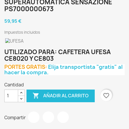
SUPERAUTOMÁTICA SENSAZIONE
PS7000000673
59,95 €
Impuestos incluidos
UTILIZADO PARA: CAFETERA UFESA
CE8020 Y CE803
PORTES GRATIS:
Elija transportista "gratis" al
hacer la compra.
Cantidad

favorite_border
AÑADIR AL CARRITO
Compartir