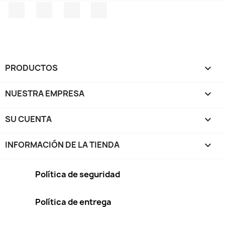
Facebook
Twitter
Pinterest
Instagram
PRODUCTOS

NUESTRA EMPRESA

SU CUENTA

INFORMACIÓN DE LA TIENDA
keyboard_arrow_down
Política de seguridad
Política de entrega