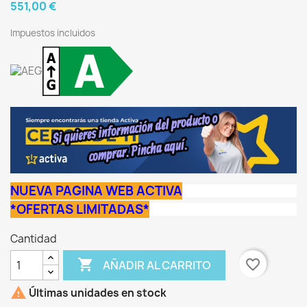
551,00 €
Impuestos incluidos
NUEVA PAGINA WEB ACTIVA
*OFERTAS LIMITADAS*
Cantidad

favorite_border
AÑADIR AL CARRITO

Últimas unidades en stock