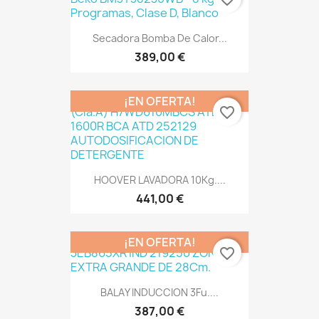
Secadora Bomba De Calor...
389,00 €
¡EN OFERTA!
favorite_border
HOOVER LAVADORA 10Kg....
441,00 €
¡EN OFERTA!
favorite_border
BALAY INDUCCION 3Fu....
387,00 €