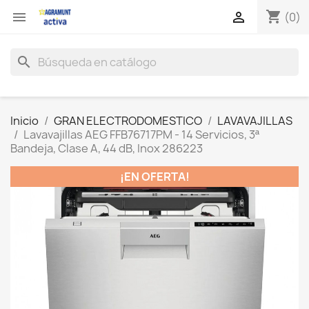
shopping_cart


(0)
search
Inicio
GRAN ELECTRODOMESTICO
LAVAVAJILLAS
Lavavajillas AEG FFB76717PM - 14 Servicios, 3ª
Bandeja, Clase A, 44 dB, Inox 286223
¡EN OFERTA!