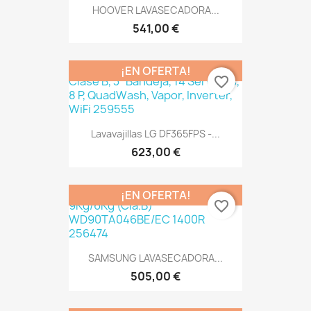
HOOVER LAVASECADORA...
541,00 €
¡EN OFERTA!
favorite_border
Lavavajillas LG DF365FPS -...
623,00 €
¡EN OFERTA!
favorite_border
SAMSUNG LAVASECADORA...
505,00 €