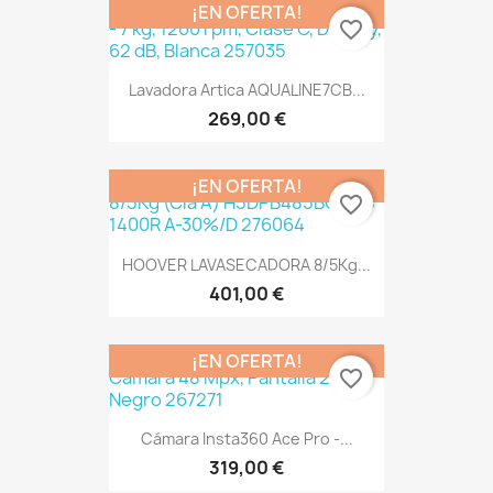
¡EN OFERTA!
favorite_border
Lavadora Artica AQUALINE7CB...
269,00 €
¡EN OFERTA!
favorite_border
HOOVER LAVASECADORA 8/5Kg...
401,00 €
¡EN OFERTA!
favorite_border
Cámara Insta360 Ace Pro -...
319,00 €