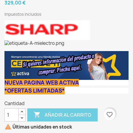
329,00 €
Impuestos incluidos
NUEVA PAGINA WEB ACTIVA
*OFERTAS LIMITADAS*
Cantidad

favorite_border
AÑADIR AL CARRITO

Últimas unidades en stock