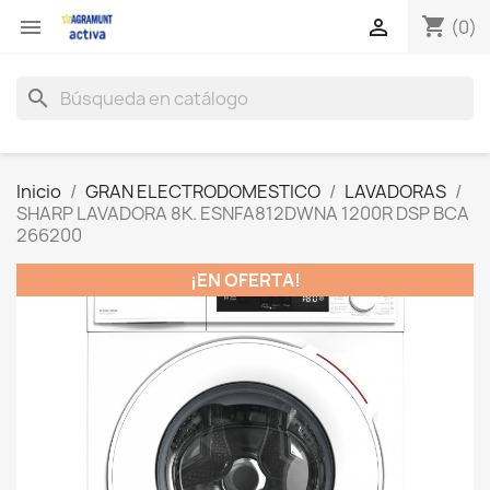
shopping_cart


(0)
search
Inicio
GRAN ELECTRODOMESTICO
LAVADORAS
SHARP LAVADORA 8K. ESNFA812DWNA 1200R DSP BCA
266200
¡EN OFERTA!