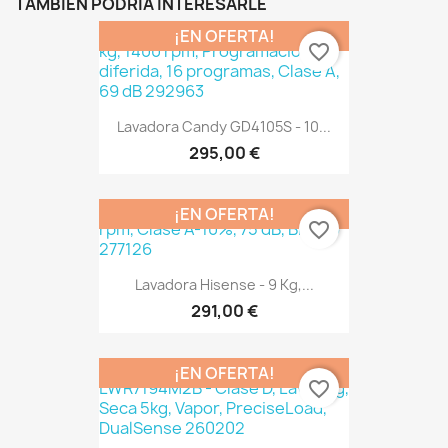
TAMBIÉN PODRÍA INTERESARLE
¡EN OFERTA!
favorite_border
Lavadora Candy GD4105S - 10...
295,00 €
¡EN OFERTA!
favorite_border
Lavadora Hisense - 9 Kg,...
291,00 €
¡EN OFERTA!
favorite_border