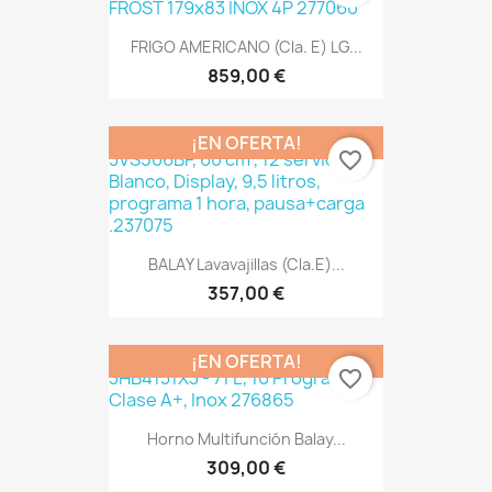
FRIGO AMERICANO (Cla. E) LG...
859,00 €
¡EN OFERTA!
favorite_border
BALAY Lavavajillas (Cla.E)...
357,00 €
¡EN OFERTA!
favorite_border
Horno Multifunción Balay...
309,00 €