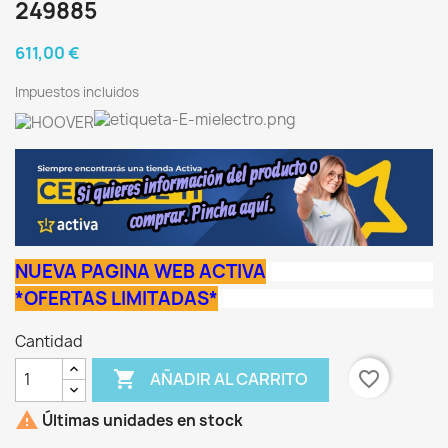
249885
611,00 €
Impuestos incluidos
NUEVA PAGINA WEB ACTIVA
*OFERTAS LIMITADAS*
Cantidad

favorite_border
AÑADIR AL CARRITO

Últimas unidades en stock