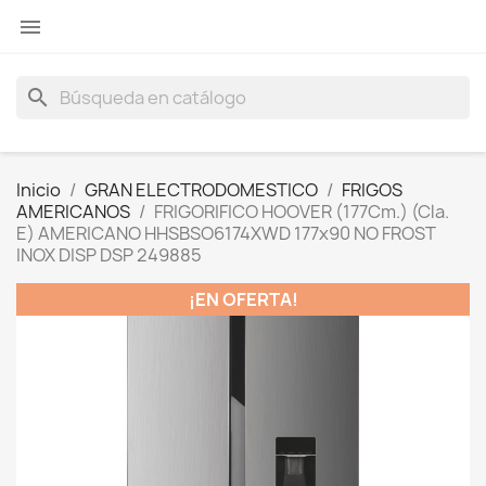

search
Inicio
GRAN ELECTRODOMESTICO
FRIGOS
AMERICANOS
FRIGORIFICO HOOVER (177Cm.) (Cla.
E) AMERICANO HHSBSO6174XWD 177x90 NO FROST
INOX DISP DSP 249885
¡EN OFERTA!