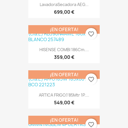
LavadoraSecadora AEG...
699,00 €
¡EN OFERTA!
favorite_border
HISENSE COMBI 186Cm....
359,00 €
¡EN OFERTA!
favorite_border
ARTICA FRIGO.1'85Mtr 1P....
549,00 €
¡EN OFERTA!
favorite_border