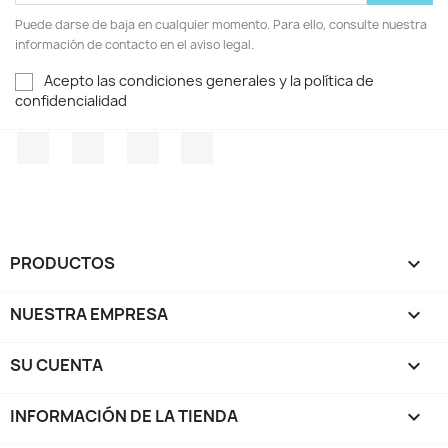
Puede darse de baja en cualquier momento. Para ello, consulte nuestra
información de contacto en el aviso legal.
Acepto las condiciones generales y la política de
confidencialidad
Facebook
Twitter
Pinterest
Instagram
PRODUCTOS

NUESTRA EMPRESA

SU CUENTA

INFORMACIÓN DE LA TIENDA
keyboard_arrow_down