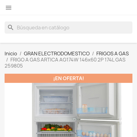

search
Inicio
GRAN ELECTRODOMESTICO
FRIGOS A GAS
FRIGO A GAS ARTICA AG174W 146x60 2P 174L GAS
259805
¡EN OFERTA!