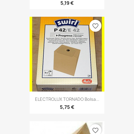
5,19 €
favorite_border
ELECTROLUX TORNADO Bolsa...
5,75 €
favorite_border