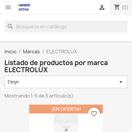
shopping_cart


(0)
search
Inicio
Marcas
ELECTROLUX
Listado de productos por marca
ELECTROLUX

Elegir
Mostrando 1-5 de 5 artículo(s)
¡EN OFERTA!
favorite_border