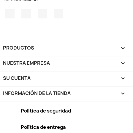
Facebook
Twitter
Pinterest
Instagram
PRODUCTOS

NUESTRA EMPRESA

SU CUENTA

INFORMACIÓN DE LA TIENDA
keyboard_arrow_down
Política de seguridad
Política de entrega