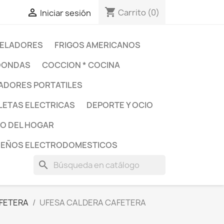
shopping_cart

Carrito
(0)
Iniciar sesión
ELADORES
FRIGOS AMERICANOS
OONDAS
COCCION * COCINA
DORES PORTATILES
LETAS ELECTRICAS
DEPORTE Y OCIO
O DEL HOGAR
UEÑOS ELECTRODOMESTICOS
search
AFETERA
UFESA CALDERA CAFETERA