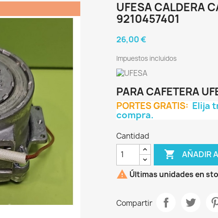
UFESA CALDERA C
9210457401
26,00 €
Impuestos incluidos
PARA CAFETERA UF
PORTES GRATIS:
Elija 
compra.
Cantidad

AÑADIR 

Últimas unidades en st
Compartir