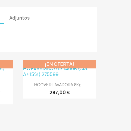
Adjuntos
¡EN OFERTA!
Vista rápida

HOOVER LAVADORA 8Kg...
..
287,00 €