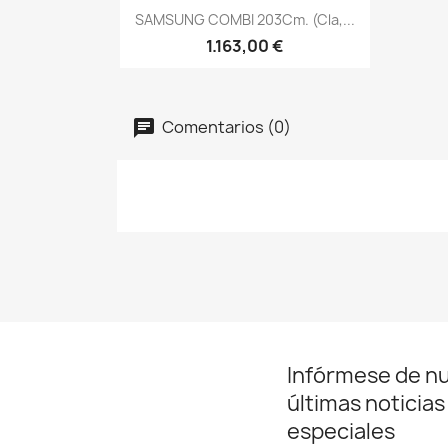
Vista rápida

SAMSUNG COMBI 203Cm. (Cla,...
1.163,00 €
Comentarios (0)
Infórmese de n
últimas noticias
especiales