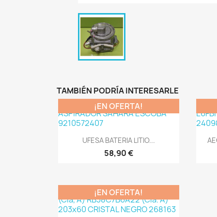
TAMBIÉN PODRÍA INTERESARLE
¡EN OFERTA!
Vista rápida

UFESA BATERIA LITIO...
AE
58,90 €
¡EN OFERTA!