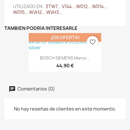
UTILIZADO EN:
3TW7... V744... WD12... WD14...
WD15... WVH2... WVH3...
TAMBIÉN PODRÍA INTERESARLE
¡EN OFERTA!
favorite_border
BOSCH SIEMENS Marco...
44,90 €
Comentarios (0)
No hay reseñas de clientes en este momento.