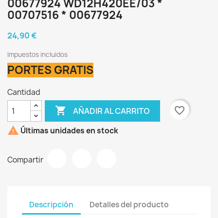
00677924 WD12H420EE/03 *
00707516 * 00677924
24,90 €
Impuestos incluidos
PORTES GRATIS
Cantidad

favorite_border
AÑADIR AL CARRITO

Últimas unidades en stock
Compartir
Descripción
Detalles del producto