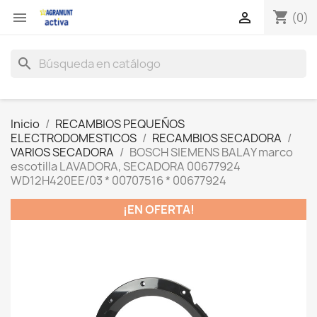
shopping_cart


(0)
search
Inicio
RECAMBIOS PEQUEÑOS
ELECTRODOMESTICOS
RECAMBIOS SECADORA
VARIOS SECADORA
BOSCH SIEMENS BALAY marco
escotilla LAVADORA, SECADORA 00677924
WD12H420EE/03 * 00707516 * 00677924
¡EN OFERTA!