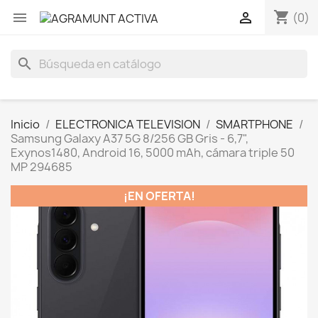
shopping_cart


(0)
search
Inicio
ELECTRONICA TELEVISION
SMARTPHONE
Samsung Galaxy A37 5G 8/256 GB Gris - 6,7",
Exynos1480, Android 16, 5000 mAh, cámara triple 50
MP 294685
¡EN OFERTA!