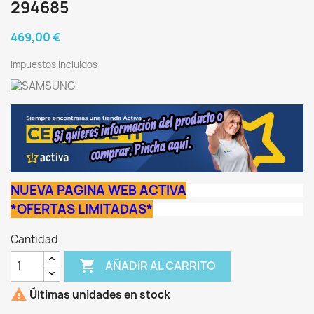
294685
469,00 €
Impuestos incluidos
NUEVA PAGINA WEB ACTIVA
*OFERTAS LIMITADAS*
Cantidad

AÑADIR AL CARRITO

Últimas unidades en stock