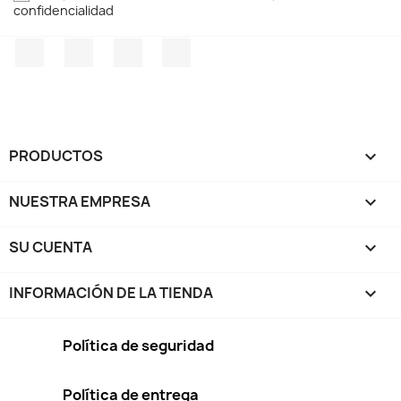
confidencialidad
Facebook
Twitter
Pinterest
Instagram
PRODUCTOS

NUESTRA EMPRESA

SU CUENTA

INFORMACIÓN DE LA TIENDA
keyboard_arrow_down
Política de seguridad
Política de entrega