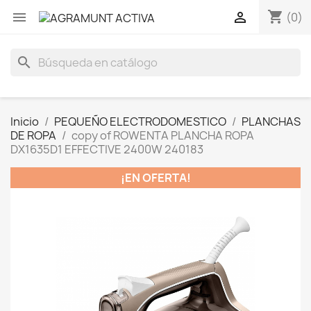
shopping_cart


(0)
search
Inicio
PEQUEÑO ELECTRODOMESTICO
PLANCHAS
DE ROPA
copy of ROWENTA PLANCHA ROPA
DX1635D1 EFFECTIVE 2400W 240183
¡EN OFERTA!