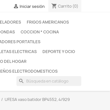
shopping_cart

Carrito
(0)
Iniciar sesión
ELADORES
FRIGOS AMERICANOS
OONDAS
COCCION * COCINA
DORES PORTATILES
LETAS ELECTRICAS
DEPORTE Y OCIO
O DEL HOGAR
UEÑOS ELECTRODOMESTICOS
search
UFESA vaso batidor BP4552, 4/929