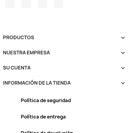
Facebook
Twitter
Pinterest
Instagram
PRODUCTOS

NUESTRA EMPRESA

SU CUENTA

INFORMACIÓN DE LA TIENDA
keyboard_arrow_down
Política de seguridad
Política de entrega
Política de devolución