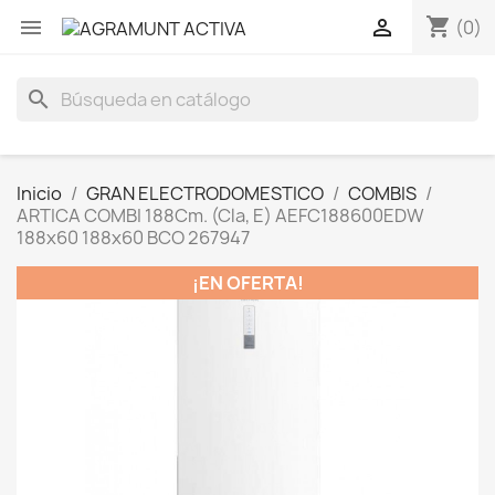
shopping_cart


(0)
search
Inicio
GRAN ELECTRODOMESTICO
COMBIS
ARTICA COMBI 188Cm. (Cla, E) AEFC188600EDW
188x60 188x60 BCO 267947
¡EN OFERTA!