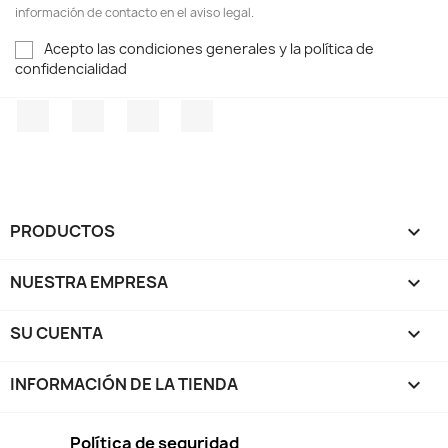
información de contacto en el aviso legal.
Acepto las condiciones generales y la política de
confidencialidad
Facebook
Twitter
Pinterest
Instagram
PRODUCTOS

NUESTRA EMPRESA

SU CUENTA

INFORMACIÓN DE LA TIENDA
keyboard_arrow_down
Política de seguridad