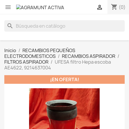
shopping_cart


(0)
search
Inicio
RECAMBIOS PEQUEÑOS
ELECTRODOMESTICOS
RECAMBIOS ASPIRADOR
FILTROS ASPIRADOR
UFESA filtro Hepa escoba
AE4622, 9214637004
¡EN OFERTA!