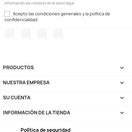
información de contacto en el aviso legal.
Acepto las condiciones generales y la política de
confidencialidad
Facebook
Twitter
Pinterest
Instagram
PRODUCTOS

NUESTRA EMPRESA

SU CUENTA

INFORMACIÓN DE LA TIENDA
keyboard_arrow_down
Política de seguridad