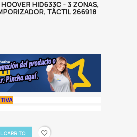
HOOVER HID633C - 3 ZONAS,
EMPORIZADOR, TÁCTIL 266918
TIVA
favorite_border
AL CARRITO