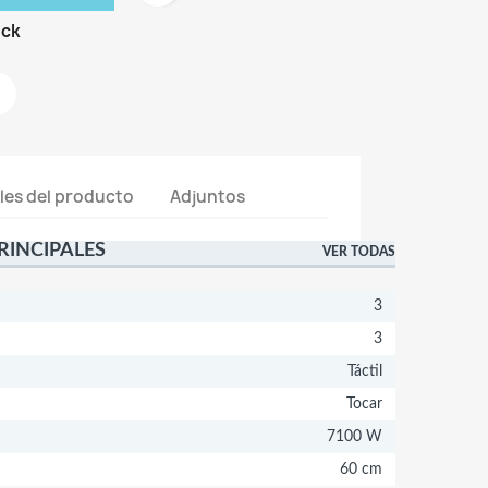
ock
les del producto
Adjuntos
RINCIPALES
VER TODAS
3
3
Táctil
Tocar
7100 W
60 cm