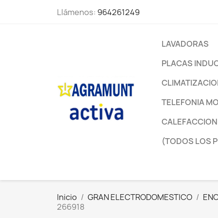
Llámenos:
964261249
LAVADORAS
PLACAS INDU
CLIMATIZACI
TELEFONIA MO
CALEFACCION
(TODOS LOS 
Inicio
GRAN ELECTRODOMESTICO
ENC
266918