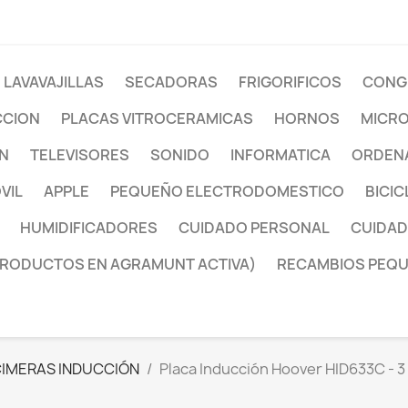
LAVAVAJILLAS
SECADORAS
FRIGORIFICOS
CONG
CCION
PLACAS VITROCERAMICAS
HORNOS
MICR
ON
TELEVISORES
SONIDO
INFORMATICA
ORDENA
VIL
APPLE
PEQUEÑO ELECTRODOMESTICO
BICIC
HUMIDIFICADORES
CUIDADO PERSONAL
CUIDAD
PRODUCTOS EN AGRAMUNT ACTIVA)
RECAMBIOS PEQ
IMERAS INDUCCIÓN
Placa Inducción Hoover HID633C - 3 