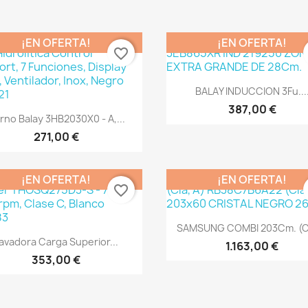
¡EN OFERTA!
¡EN OFERTA!
favorite_border
Vista rápida

BALAY INDUCCION 3Fu...
387,00 €
Vista rápida

rno Balay 3HB2030X0 - A,...
271,00 €
¡EN OFERTA!
¡EN OFERTA!
favorite_border
Vista rápida

SAMSUNG COMBI 203Cm. (Cla
Vista rápida

avadora Carga Superior...
1.163,00 €
353,00 €