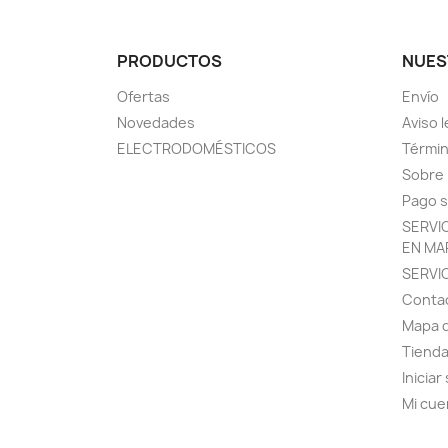
PRODUCTOS
NUES
Ofertas
Envío
Novedades
Aviso l
ELECTRODOMÉSTICOS
Términ
Sobre
Pago 
SERVI
EN MA
SERVI
Conta
Mapa d
Tiend
Iniciar
Mi cue