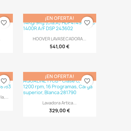
¡EN OFERTA!
favorite_border
favorite_border
Vista rápida

.
HOOVER LAVASECADORA...
541,00 €
¡EN OFERTA!
favorite_border
favorite_border
,...
Vista rápida

Lavadora Artica...
329,00 €