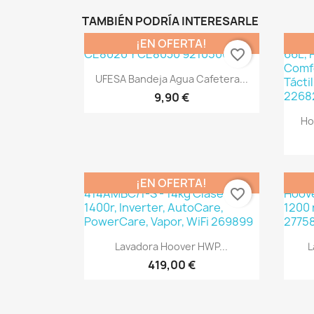
TAMBIÉN PODRÍA INTERESARLE
¡EN OFERTA!
favorite_border
Vista rápida

UFESA Bandeja Agua Cafetera...
9,90 €
Ho
¡EN OFERTA!
favorite_border
Vista rápida

Lavadora Hoover HWP...
L
419,00 €