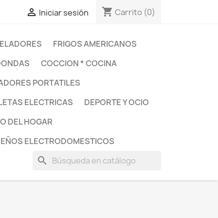
shopping_cart

Carrito
(0)
Iniciar sesión
ELADORES
FRIGOS AMERICANOS
OONDAS
COCCION * COCINA
DORES PORTATILES
LETAS ELECTRICAS
DEPORTE Y OCIO
O DEL HOGAR
UEÑOS ELECTRODOMESTICOS
search