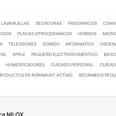
LAVAVAJILLAS
SECADORAS
FRIGORIFICOS
CONG
CCION
PLACAS VITROCERAMICAS
HORNOS
MICR
ON
TELEVISORES
SONIDO
INFORMATICA
ORDENA
VIL
APPLE
PEQUEÑO ELECTRODOMESTICO
BICIC
HUMIDIFICADORES
CUIDADO PERSONAL
CUIDAD
PRODUCTOS EN AGRAMUNT ACTIVA)
RECAMBIOS PEQ
ca NILOX