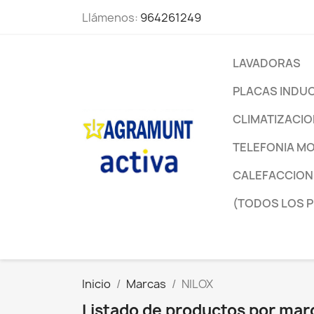
Llámenos:
964261249
LAVADORAS
PLACAS INDU
CLIMATIZACI
TELEFONIA MO
CALEFACCION
(TODOS LOS 
Inicio
Marcas
NILOX
Listado de productos por mar