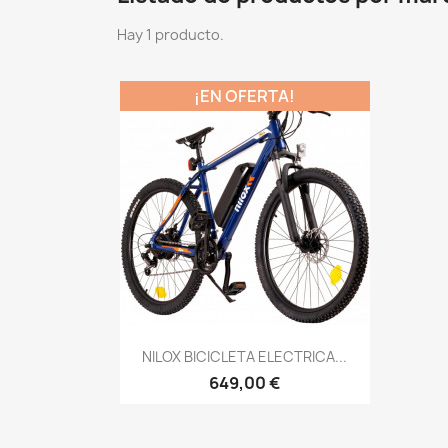
Hay 1 producto.
¡EN OFERTA!
Vista rápida

NILOX BICICLETA ELECTRICA...
649,00 €