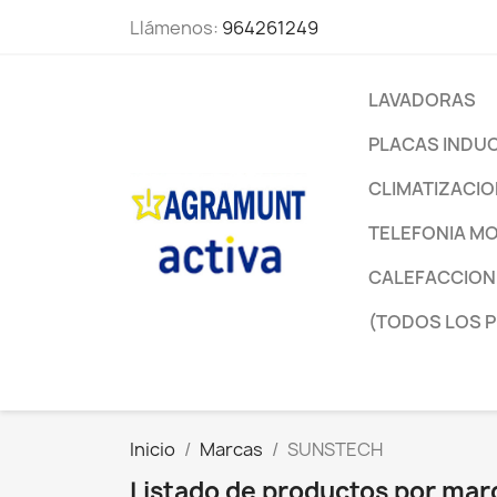
Llámenos:
964261249
LAVADORAS
PLACAS INDU
CLIMATIZACI
TELEFONIA MO
CALEFACCION
(TODOS LOS 
Inicio
Marcas
SUNSTECH
Listado de productos por m