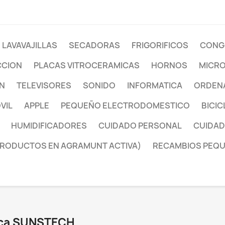
LAVAVAJILLAS
SECADORAS
FRIGORIFICOS
CONG
CCION
PLACAS VITROCERAMICAS
HORNOS
MICR
ON
TELEVISORES
SONIDO
INFORMATICA
ORDENA
VIL
APPLE
PEQUEÑO ELECTRODOMESTICO
BICIC
HUMIDIFICADORES
CUIDADO PERSONAL
CUIDAD
PRODUCTOS EN AGRAMUNT ACTIVA)
RECAMBIOS PEQ
arca SUNSTECH