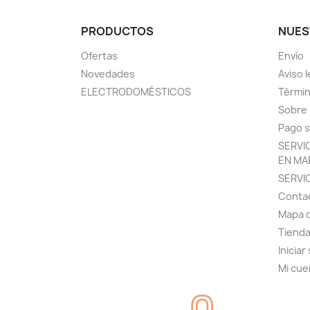
PRODUCTOS
NUES
Ofertas
Envío
Novedades
Aviso l
ELECTRODOMÉSTICOS
Términ
Sobre
Pago 
SERVI
EN MA
SERVI
Conta
Mapa d
Tiend
Iniciar
Mi cue