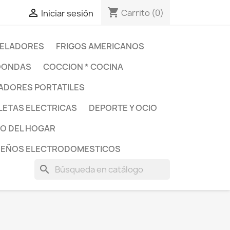
shopping_cart

Carrito
(0)
Iniciar sesión
ELADORES
FRIGOS AMERICANOS
OONDAS
COCCION * COCINA
DORES PORTATILES
LETAS ELECTRICAS
DEPORTE Y OCIO
O DEL HOGAR
UEÑOS ELECTRODOMESTICOS
search