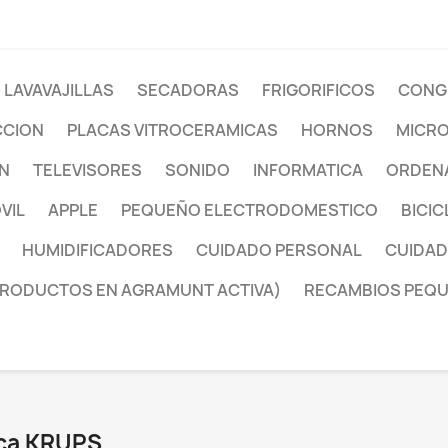
LAVAVAJILLAS
SECADORAS
FRIGORIFICOS
CONG
CCION
PLACAS VITROCERAMICAS
HORNOS
MICR
ON
TELEVISORES
SONIDO
INFORMATICA
ORDENA
VIL
APPLE
PEQUEÑO ELECTRODOMESTICO
BICIC
HUMIDIFICADORES
CUIDADO PERSONAL
CUIDAD
PRODUCTOS EN AGRAMUNT ACTIVA)
RECAMBIOS PEQ
rca KRUPS