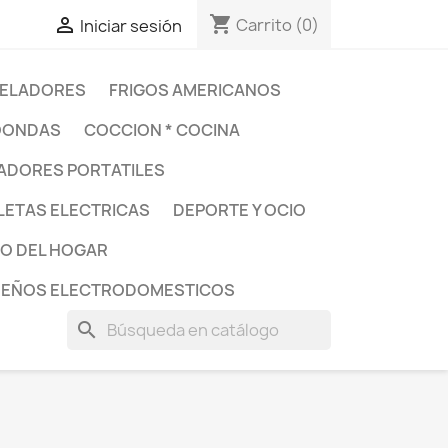
shopping_cart

Carrito
(0)
Iniciar sesión
ELADORES
FRIGOS AMERICANOS
OONDAS
COCCION * COCINA
DORES PORTATILES
LETAS ELECTRICAS
DEPORTE Y OCIO
O DEL HOGAR
UEÑOS ELECTRODOMESTICOS
search