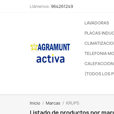
Llámenos:
964261249
LAVADORAS
PLACAS INDU
CLIMATIZACI
TELEFONIA MO
CALEFACCION
(TODOS LOS 
Inicio
Marcas
KRUPS
Listado de productos por ma