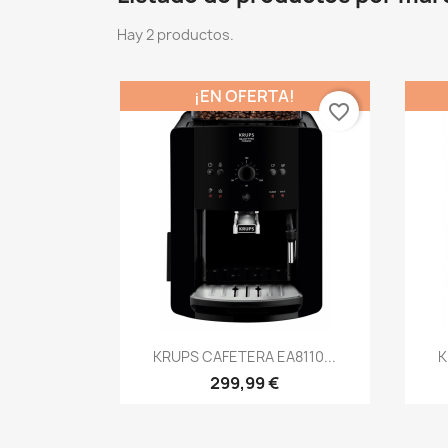
Hay 2 productos.
¡EN OFERTA!
favorite_border
Vista rápida

KRUPS CAFETERA EA8110...
K
299,99 €