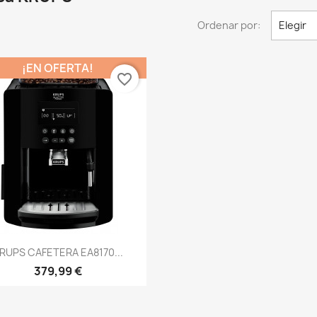
Ordenar por:
Elegir
¡EN OFERTA!
favorite_border
Vista rápida

RUPS CAFETERA EA8170...
379,99 €