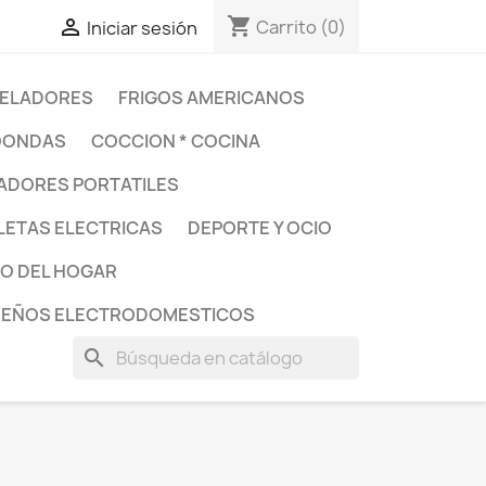
shopping_cart

Carrito
(0)
Iniciar sesión
ELADORES
FRIGOS AMERICANOS
OONDAS
COCCION * COCINA
DORES PORTATILES
LETAS ELECTRICAS
DEPORTE Y OCIO
O DEL HOGAR
UEÑOS ELECTRODOMESTICOS
search