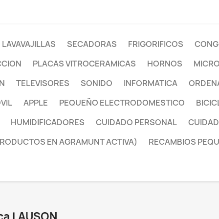
LAVAVAJILLAS
SECADORAS
FRIGORIFICOS
CONG
CCION
PLACAS VITROCERAMICAS
HORNOS
MICR
ON
TELEVISORES
SONIDO
INFORMATICA
ORDENA
VIL
APPLE
PEQUEÑO ELECTRODOMESTICO
BICIC
HUMIDIFICADORES
CUIDADO PERSONAL
CUIDAD
PRODUCTOS EN AGRAMUNT ACTIVA)
RECAMBIOS PEQ
rca LAUSON