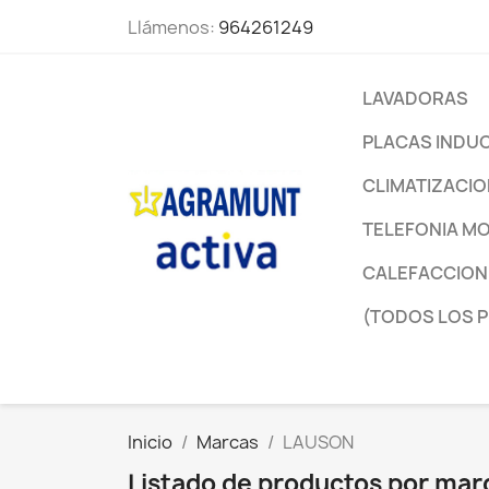
Llámenos:
964261249
LAVADORAS
PLACAS INDU
CLIMATIZACI
TELEFONIA MO
CALEFACCION
(TODOS LOS 
Inicio
Marcas
LAUSON
Listado de productos por ma