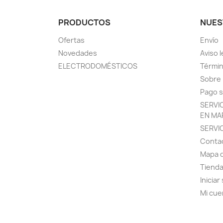
PRODUCTOS
NUES
Ofertas
Envío
Novedades
Aviso l
ELECTRODOMÉSTICOS
Términ
Sobre
Pago 
SERVI
EN MA
SERVI
Conta
Mapa d
Tiend
Iniciar
Mi cue