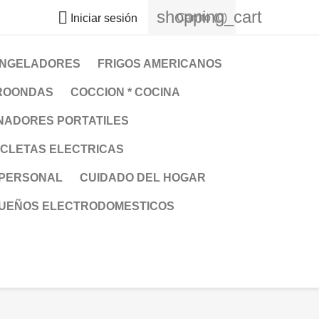
shopping_cart

Carrito
(0)
Iniciar sesión
NGELADORES
FRIGOS AMERICANOS
ROONDAS
COCCION * COCINA
NADORES PORTATILES
ICLETAS ELECTRICAS
 PERSONAL
CUIDADO DEL HOGAR
UEÑOS ELECTRODOMESTICOS