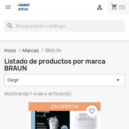
shopping_cart


(0)
search
Inicio
Marcas
BRAUN
Listado de productos por marca
BRAUN

Elegir
Mostrando 1-4 de 4 artículo(s)
¡EN OFERTA!
favorite_border