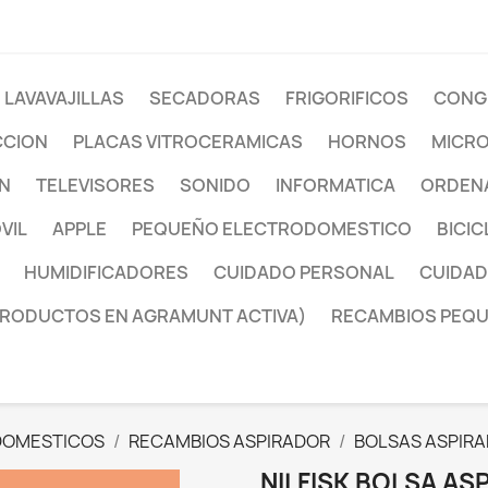
LAVAVAJILLAS
SECADORAS
FRIGORIFICOS
CONG
CCION
PLACAS VITROCERAMICAS
HORNOS
MICR
ON
TELEVISORES
SONIDO
INFORMATICA
ORDENA
VIL
APPLE
PEQUEÑO ELECTRODOMESTICO
BICIC
HUMIDIFICADORES
CUIDADO PERSONAL
CUIDAD
PRODUCTOS EN AGRAMUNT ACTIVA)
RECAMBIOS PEQ
DOMESTICOS
RECAMBIOS ASPIRADOR
BOLSAS ASPIR
NILFISK BOLSA AS