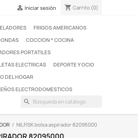
shopping_cart

Carrito
(0)
Iniciar sesión
ELADORES
FRIGOS AMERICANOS
OONDAS
COCCION * COCINA
DORES PORTATILES
LETAS ELECTRICAS
DEPORTE Y OCIO
O DEL HOGAR
UEÑOS ELECTRODOMESTICOS
search
ADOR
NILFISK bolsa aspirador 82095000
PIRADOR 82095000