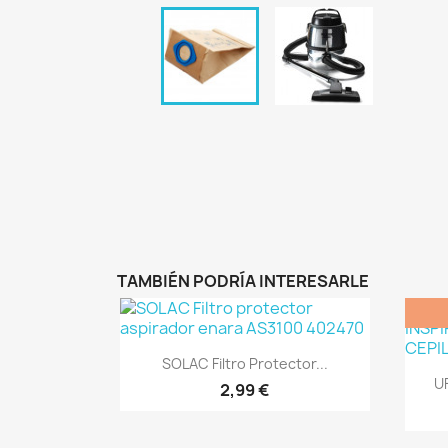
TAMBIÉN PODRÍA INTERESARLE
Vista rápida

SOLAC Filtro Protector...
U
2,99 €