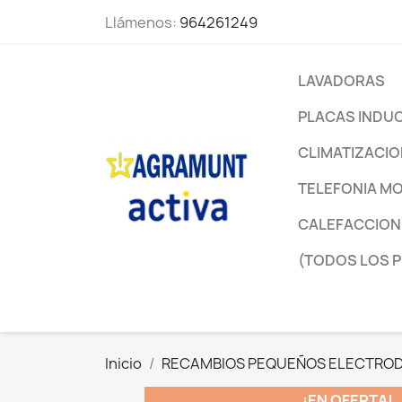
Llámenos:
964261249
LAVADORAS
PLACAS INDU
CLIMATIZACI
TELEFONIA MO
CALEFACCION
(TODOS LOS 
Inicio
RECAMBIOS PEQUEÑOS ELECTRO
¡EN OFERTA!