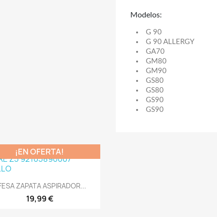
Modelos:
G 90
G 90 ALLERGY
GA70
GM80
GM90
GS80
GS80
GS90
GS90
¡EN OFERTA!
Vista rápida

FESA ZAPATA ASPIRADOR...
19,99 €