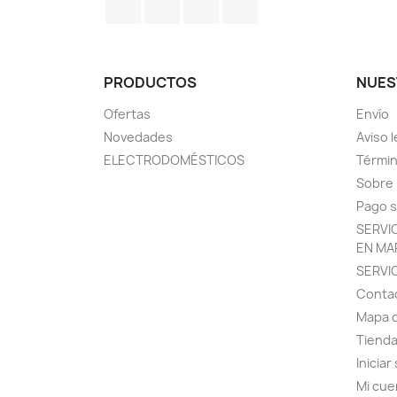
PRODUCTOS
NUES
Ofertas
Envío
Novedades
Aviso l
ELECTRODOMÉSTICOS
Términ
Sobre
Pago 
SERVI
EN MA
SERVI
Conta
Mapa d
Tiend
Iniciar
Mi cue