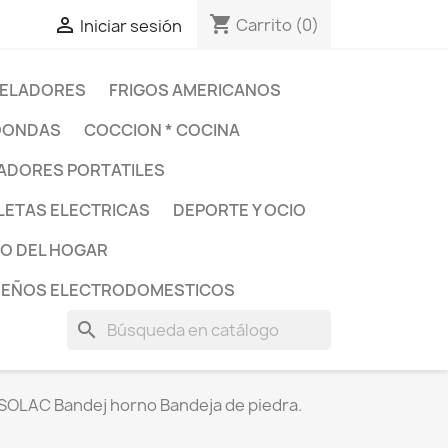
shopping_cart

Carrito
(0)
Iniciar sesión
ELADORES
FRIGOS AMERICANOS
OONDAS
COCCION * COCINA
DORES PORTATILES
LETAS ELECTRICAS
DEPORTE Y OCIO
O DEL HOGAR
UEÑOS ELECTRODOMESTICOS
search
SOLAC Bandej horno Bandeja de piedra.