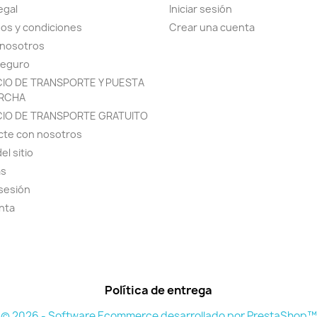
egal
Iniciar sesión
os y condiciones
Crear una cuenta
 nosotros
seguro
CIO DE TRANSPORTE Y PUESTA
RCHA
CIO DE TRANSPORTE GRATUITO
cte con nosotros
el sitio
as
 sesión
nta
Política de entrega
© 2026 - Software Ecommerce desarrollado por PrestaShop™