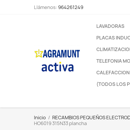
Llámenos:
964261249
LAVADORAS
PLACAS INDU
CLIMATIZACI
TELEFONIA MO
CALEFACCION
(TODOS LOS 
Inicio
RECAMBIOS PEQUEÑOS ELECTRO
HO6019 315N33 plancha