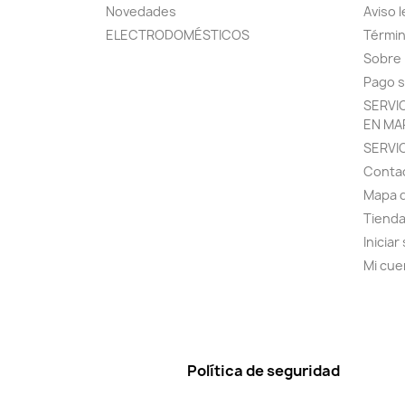
Novedades
Aviso l
ELECTRODOMÉSTICOS
Términ
Sobre
Pago 
SERVI
EN MA
SERVI
Conta
Mapa d
Tiend
Iniciar
Mi cue
Política de seguridad