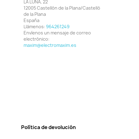
LA LUNA, 22
12005 Castellón de la Plana/Castelló
de la Plana
España
Llámenos:
964261249
Envíenos un mensaje de correo
electrónico:
maxim@electromaxim.es
Política de devolución